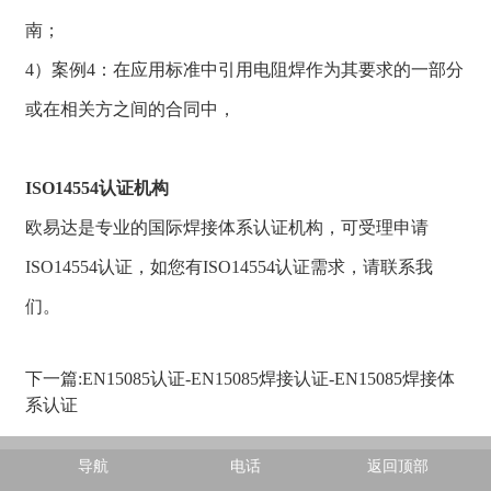
南；
4）案例4：在应用标准中引用电阻焊作为其要求的一部分
或在相关方之间的合同中，
ISO14554认证机构
欧易达是专业的国际焊接体系认证机构，可受理申请
ISO14554认证，如您有ISO14554认证需求，请联系我
们。
下一篇:EN15085认证-EN15085焊接认证-EN15085焊接体
系认证
Copyright © 欧易达（上海）质量认证服务有限公司
导航
电话
返回顶部
沪ICP备2022007674号-1